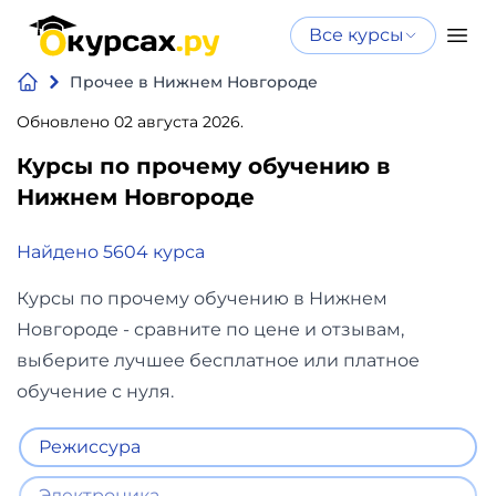
Все курсы
Нейросеть
Все курсы
Прочее в Нижнем Новгороде
Нейросеть и ИИ
и ИИ
Обновлено 02 августа 2026.
Курсы по
Программирование
искусственному
Курсы по прочему обучению в
интеллекту
Нижнем Новгороде
Бизнес
Курсы по нейросетям
и
Найдено 5604 курса
Бесплатно
финансы
Курсы по прочему обучению в Нижнем
Новгороде - сравните по цене и отзывам,
Дизайн
выберите лучшее бесплатное или платное
обучение с нуля.
Аналитика
Режиссура
Видео,
Электроника