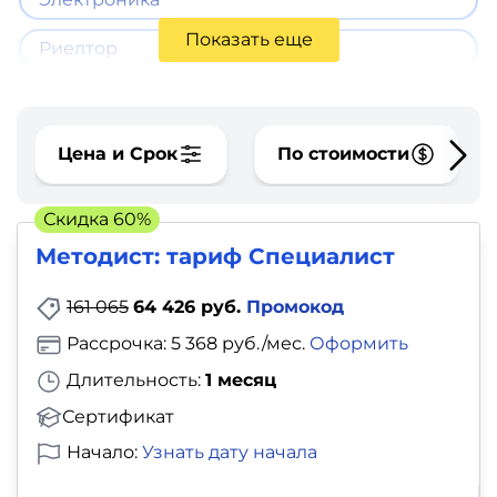
фото,
аудио
Показать еще
Риелтор
Маркетинг
Иностранный
Цена и Срок
По стоимости
язык
Скидка 60%
Для
Методист: тариф Специалист
детей
161 065
64 426 руб.
Промокод
Красота,
Рассрочка: 5 368 руб./мес.
Оформить
здоровье,
Длительность:
1 месяц
фитнес
Сертификат
Начало:
Узнать дату начала
Психология