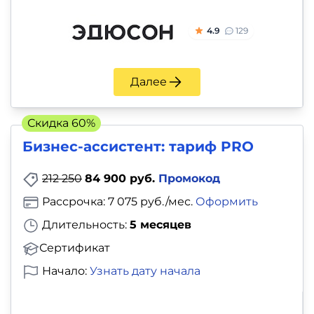
и
саморазвитие
4.9
129
Прочее
Далее
Репетиторы
Скидка 60%
Тесты
Бизнес-ассистент: тариф PRO
на
профориентацию
212 250
84 900 руб.
Промокод
Рассрочка: 7 075 руб./мес.
Оформить
Длительность:
5 месяцев
Сертификат
Начало:
Узнать дату начала