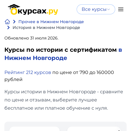
Все курсы
Нейросеть
Все курсы
Прочее в Нижнем Новгороде
Нейросеть и ИИ
и ИИ
История в Нижнем Новгороде
Курсы по
Обновлено 31 июля 2026.
Программирование
искусственному
Курсы по истории с сертификатом
в
интеллекту
Бизнес
Нижнем Новгороде
Курсы по нейросетям
и
Бесплатно
Рейтинг 212 курсов
по цене от 790 до 160000
финансы
рублей
Дизайн
Курсы истории в Нижнем Новгороде - сравните
по цене и отзывам, выберите лучшее
Аналитика
бесплатное или платное обучение с нуля.
Видео,