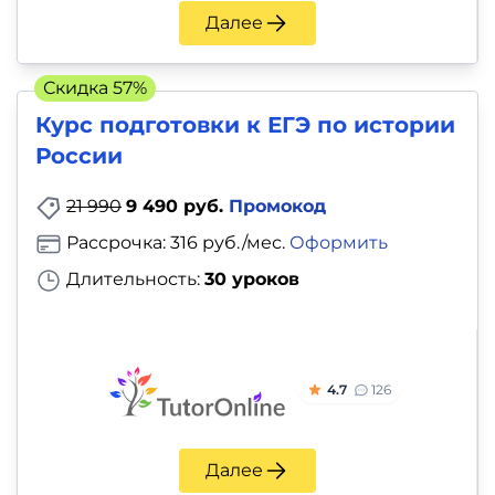
и
Далее
саморазвитие
Скидка 57%
Прочее
Курс подготовки к ЕГЭ по истории
Репетиторы
России
21 990
9 490 руб.
Промокод
Тесты
Рассрочка: 316 руб./мес.
Оформить
на
Длительность:
30 уроков
профориентацию
4.7
126
Далее