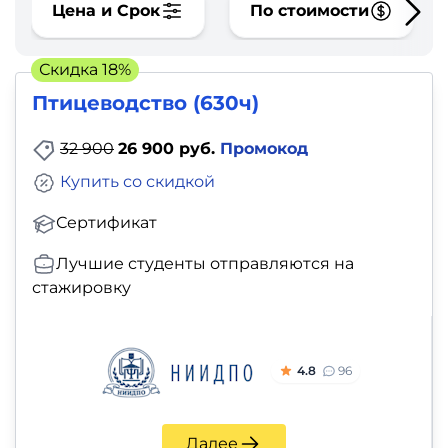
фото,
Цена и Срок
По стоимости
аудио
Скидка 18%
Маркетинг
Птицеводство (630ч)
Иностранный
32 900
26 900 руб.
Промокод
язык
Купить со скидкой
Для
Сертификат
детей
Лучшие студенты отправляются на
стажировку
Красота,
здоровье,
фитнес
4.8
96
Психология
Далее