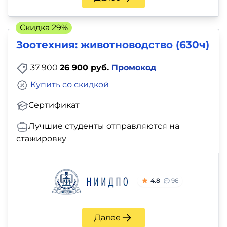
и
саморазвитие
Скидка 29%
Зоотехния: животноводство (630ч)
Прочее
37 900
26 900 руб.
Промокод
Репетиторы
Купить со скидкой
Тесты
Сертификат
на
Лучшие студенты отправляются на
профориентацию
стажировку
4.8
96
Далее