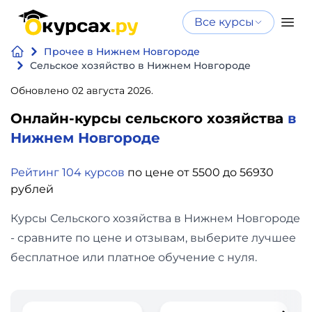
Все курсы
Нейросеть
Все курсы
Прочее в Нижнем Новгороде
Нейросеть и ИИ
и ИИ
Сельское хозяйство в Нижнем Новгороде
Курсы по
Обновлено 02 августа 2026.
Программирование
искусственному
Онлайн-курсы сельского хозяйства
в
интеллекту
Бизнес
Нижнем Новгороде
Курсы по нейросетям
и
Бесплатно
Рейтинг 104 курсов
по цене от 5500 до 56930
финансы
рублей
Дизайн
Курсы Сельского хозяйства в Нижнем Новгороде
- сравните по цене и отзывам, выберите лучшее
Аналитика
бесплатное или платное обучение с нуля.
Видео,