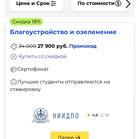
фото,
Цена и Срок
По стоимости
аудио
Скидка 18%
Маркетинг
Благоустройство и озеленение
Иностранный
34 000
27 900 руб.
Промокод
язык
Купить со скидкой
Для
Сертификат
детей
Лучшие студенты отправляются на
стажировку
Красота,
здоровье,
фитнес
4.8
96
Психология
Далее