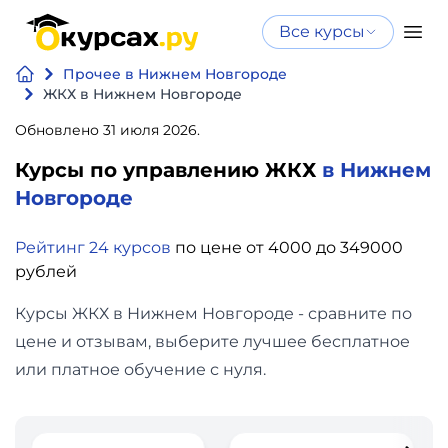
Все курсы
Нейросеть
Все курсы
Прочее в Нижнем Новгороде
Нейросеть и ИИ
и ИИ
ЖКХ в Нижнем Новгороде
Курсы по
Обновлено 31 июля 2026.
Программирование
искусственному
Курсы по управлению ЖКХ
в Нижнем
интеллекту
Бизнес
Новгороде
Курсы по нейросетям
и
Бесплатно
Рейтинг 24 курсов
по цене от 4000 до 349000
финансы
рублей
Дизайн
Курсы ЖКХ в Нижнем Новгороде - сравните по
цене и отзывам, выберите лучшее бесплатное
Аналитика
или платное обучение с нуля.
Видео,