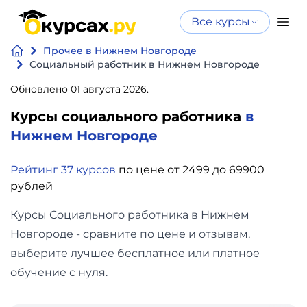
Все курсы
Нейросеть
Все курсы
Прочее в Нижнем Новгороде
Нейросеть и ИИ
и ИИ
Социальный работник в Нижнем Новгороде
Курсы по
Обновлено 01 августа 2026.
Программирование
искусственному
Курсы социального работника
в
интеллекту
Бизнес
Нижнем Новгороде
Курсы по нейросетям
и
Бесплатно
Рейтинг 37 курсов
по цене от 2499 до 69900
финансы
рублей
Дизайн
Курсы Социального работника в Нижнем
Новгороде - сравните по цене и отзывам,
Аналитика
выберите лучшее бесплатное или платное
обучение с нуля.
Видео,