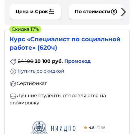
фото,
аудио
Цена и Срок
По стоимости
Маркетинг
Скидка 17%
Курс «Специалист по социальной
Иностранный
работе» (620ч)
язык
24 100
20 100 руб.
Промокод
Для
Купить со скидкой
детей
Сертификат
Красота,
Лучшие студенты отправляются на
здоровье,
стажировку
фитнес
Психология
4.8
96