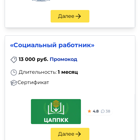
и
саморазвитие
Далее
Прочее
Репетиторы
«Социальный работник»
13 000 руб.
Промокод
Тесты
на
Длительность:
1 месяц
профориентацию
Сертификат
4.8
38
Далее