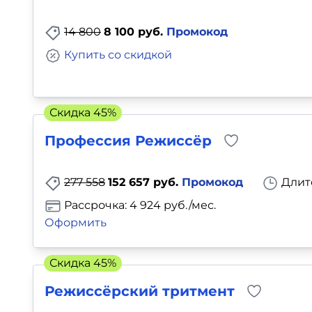
Для детей
14 800
8 100 руб.
Промокод
Красота, здоровье, фитнес
Купить со скидкой
Психология и саморазвитие
Скидка 45%
Прочее
Профессия Режиссёр
Репетиторы
277 558
152 657 руб.
Промокод
Длит
Тесты на профориентацию
Рассрочка: 4 924 руб./мес.
Оформить
Скидка 45%
Режиссёрский тритмент