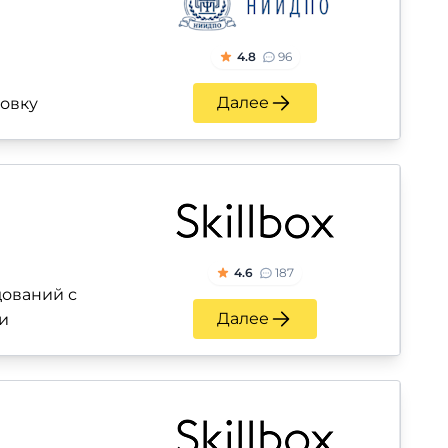
4.8
96
Далее
ровку
4.6
187
ований с
Далее
и