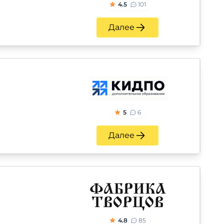
4.5
101
Далее
5
6
Далее
4.8
85