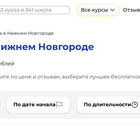
Все курсы
Отзыв
Все курсы Нейросеть и ИИ
Курсы по искусственному интеллекту
а в Нижнем Новгороде
Курсы по нейросетям
Нижнем Новгороде
Бесплатно
ублей
те по цене и отзывам, выберите лучшее бесплатное
По дате начала
По длительности