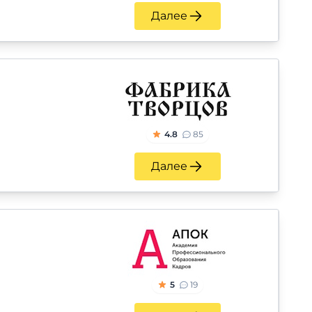
Далее
4.8
85
Далее
5
19