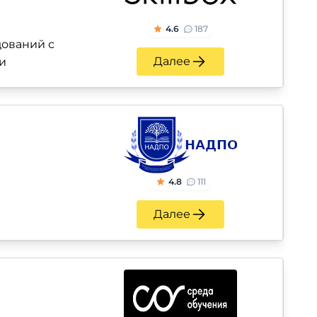
4.6
187
ований с
Далее
и
4.8
111
Далее