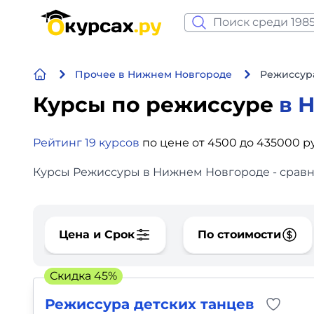
Нейросеть и ИИ
Прочее в Нижнем Новгороде
Режиссур
Программирование
Курсы по режиссуре
в 
Бизнес и финансы
Рейтинг 19 курсов
по цене от 4500 до 435000 р
Дизайн
Курсы Режиссуры в Нижнем Новгороде - сравни
Аналитика
Видео, фото, аудио
Цена и Срок
По стоимости
Маркетинг
Скидка 45%
Иностранный язык
Режиссура детских танцев