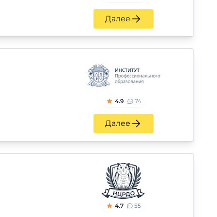
Далее
4.9
74
Далее
4.7
55