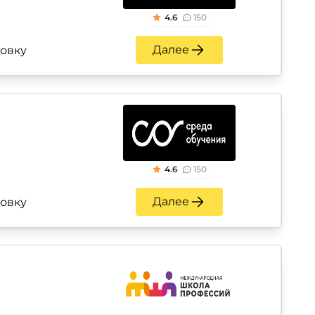
4.6
150
Далее
ровку
4.6
150
Далее
ровку