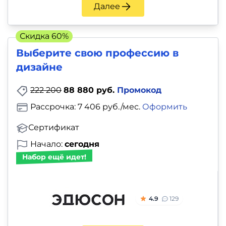
и
Далее
саморазвитие
Скидка 60%
Прочее
Выберите свою профессию в
дизайне
Репетиторы
222 200
88 880 руб.
Промокод
Тесты
Рассрочка: 7 406 руб./мес.
Оформить
на
Сертификат
профориентацию
Начало:
сегодня
Набор ещё идет!
4.9
129