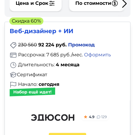
фото,
Цена и Срок
По стоимости
аудио
Скидка 60%
Маркетинг
Веб-дизайнер + ИИ
Иностранный
230 560
92 224 руб.
Промокод
язык
Рассрочка: 7 685 руб./мес.
Оформить
Длительность:
4 месяца
Для
Сертификат
детей
Начало:
сегодня
Красота,
Набор ещё идет!
здоровье,
фитнес
4.9
129
Психология