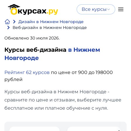
Все курсы
Нейросеть
Все курсы
Дизайн в Нижнем Новгороде
Нейросеть и ИИ
и ИИ
Веб-дизайн в Нижнем Новгороде
Курсы по
Обновлено 30 июля 2026.
Программирование
искусственному
Курсы веб-дизайна
в Нижнем
интеллекту
Бизнес
Новгороде
Курсы по нейросетям
и
Бесплатно
Рейтинг 62 курсов
по цене от 900 до 198000
финансы
рублей
Дизайн
Курсы веб-дизайна в Нижнем Новгороде -
сравните по цене и отзывам, выберите лучшее
Аналитика
бесплатное или платное обучение с нуля.
Видео,