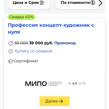
фото,
Цена и Срок
По стоимости
аудио
Скидка 40%
Маркетинг
Профессия концепт-художник с
нуля
Иностранный
язык
65 000
39 000 руб.
Промокод
Купить со скидкой
Для
Сертификат
детей
Красота,
здоровье,
4.9
90
фитнес
Далее
Психология