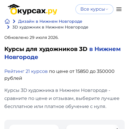
Все курсы
Нейросеть
Все курсы
Дизайн в Нижнем Новгороде
Нейросеть и ИИ
и ИИ
3D художник в Нижнем Новгороде
Курсы по
Обновлено 29 июля 2026.
Программирование
искусственному
Курсы для художников 3D
в Нижнем
интеллекту
Бизнес
Новгороде
Курсы по нейросетям
и
Бесплатно
Рейтинг 21 курсов
по цене от 15850 до 350000
финансы
рублей
Дизайн
Курсы 3D художника в Нижнем Новгороде -
сравните по цене и отзывам, выберите лучшее
Аналитика
бесплатное или платное обучение с нуля.
Видео,