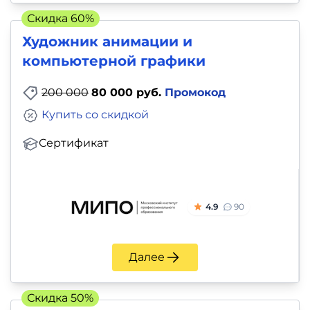
и
Скидка 60%
саморазвитие
Художник анимации и
компьютерной графики
Прочее
200 000
80 000 руб.
Промокод
Репетиторы
Купить со скидкой
Тесты
Сертификат
на
профориентацию
4.9
90
Далее
Скидка 50%