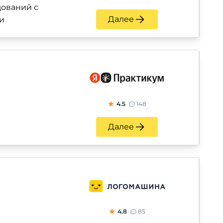
ований с
Далее
и
4.5
148
Далее
4.8
85