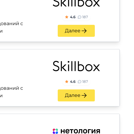
4.6
187
ований с
Далее
и
4.6
187
ований с
Далее
и