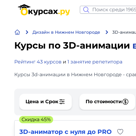
Нейросеть и ИИ
Дизайн в Нижнем Новгороде
3D-анима
Программирование
Курсы по 3D-анимации
Бизнес и финансы
Рейтинг 43 курсов
и
1 занятие репетитора
Дизайн
Курсы 3d-анимации в Нижнем Новгороде - срав
Аналитика
Видео, фото, аудио
Цена и Срок
По стоимости
Маркетинг
Скидка 45%
Иностранный язык
3D-аниматор с нуля до PRO