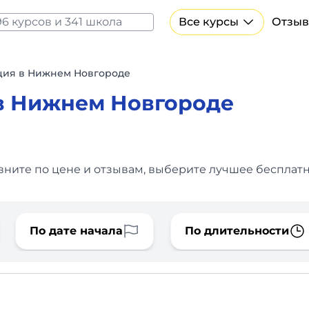
Все курсы
Отзыв
Все курсы Нейросеть и ИИ
Курсы по искусственному интеллекту
ция в Нижнем Новгороде
Курсы по нейросетям
в Нижнем Новгороде
Бесплатно
ните по цене и отзывам, выберите лучшее бесплатн
По дате начала
По длительности