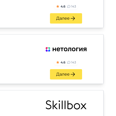
4.6
143
Далее
4.6
143
Далее