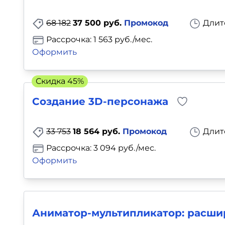
Для детей
68 182
37 500 руб.
Промокод
Длит
Красота, здоровье, фитнес
Рассрочка: 1 563 руб./мес.
Оформить
Психология и саморазвитие
Скидка 45%
Прочее
Создание 3D-персонажа
Репетиторы
33 753
18 564 руб.
Промокод
Длит
Тесты на профориентацию
Рассрочка: 3 094 руб./мес.
Оформить
Аниматор-мультипликатор: расши