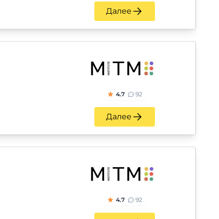
Далее
4.7
92
Далее
4.7
92