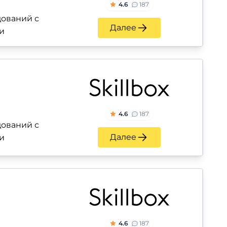
4.6
187
ований с
Далее
и
4.6
187
ований с
Далее
и
4.6
187