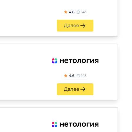
4.6
143
Далее
4.6
143
Далее