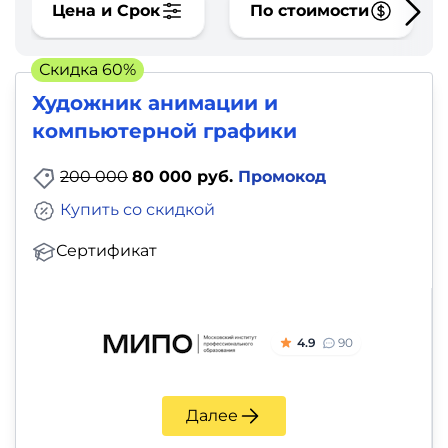
фото,
Цена и Срок
По стоимости
аудио
Скидка 60%
Маркетинг
Художник анимации и
компьютерной графики
Иностранный
язык
200 000
80 000 руб.
Промокод
Купить со скидкой
Для
Сертификат
детей
Красота,
здоровье,
4.9
90
фитнес
Далее
Психология