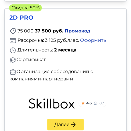
и
Скидка 50%
саморазвитие
2D PRO
Прочее
75 000
37 500 руб.
Промокод
Рассрочка: 3 125 руб./мес.
Оформить
Репетиторы
Длительность:
2 месяца
Тесты
Сертификат
на
Организация собеседований с
профориентацию
компаниями-партнерами
4.6
187
Далее