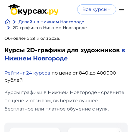
Все курсы
Нейросеть
Все курсы
Дизайн в Нижнем Новгороде
Нейросеть и ИИ
и ИИ
2D графика в Нижнем Новгороде
Курсы по
Обновлено 29 июля 2026.
Программирование
искусственному
Курсы 2D-графики для художников
в
интеллекту
Бизнес
Нижнем Новгороде
Курсы по нейросетям
и
Бесплатно
Рейтинг 24 курсов
по цене от 840 до 400000
финансы
рублей
Дизайн
Курсы графики в Нижнем Новгороде - сравните
по цене и отзывам, выберите лучшее
Аналитика
бесплатное или платное обучение с нуля.
Видео,