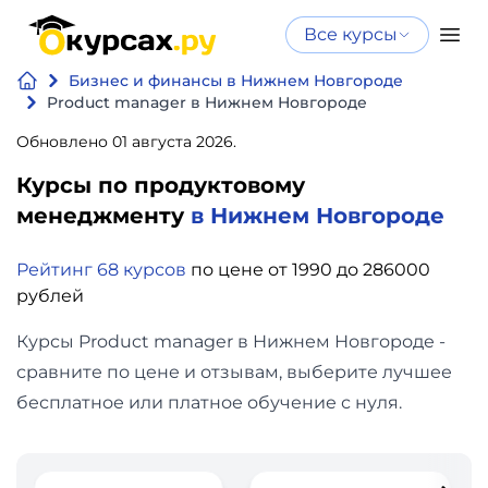
Все курсы
Нейросеть
Все курсы
Бизнес и финансы в Нижнем Новгороде
Нейросеть и ИИ
и ИИ
Product manager в Нижнем Новгороде
Курсы по
Обновлено 01 августа 2026.
Программирование
искусственному
Курсы по продуктовому
интеллекту
Бизнес
менеджменту
в Нижнем Новгороде
Курсы по нейросетям
и
Бесплатно
Рейтинг 68 курсов
по цене от 1990 до 286000
финансы
рублей
Дизайн
Курсы Product manager в Нижнем Новгороде -
сравните по цене и отзывам, выберите лучшее
Аналитика
бесплатное или платное обучение с нуля.
Видео,