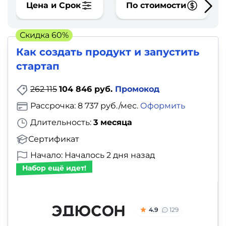
фото,
Цена и Срок
По стоимости
аудио
Скидка 60%
Маркетинг
Как создать продукт и запустить
стартап
Иностранный
язык
262 115
104 846 руб.
Промокод
Рассрочка: 8 737 руб./мес.
Оформить
Для
Длительность:
3 месяца
детей
Сертификат
Красота,
Начало: Началось 2 дня назад
Набор ещё идет!
здоровье,
фитнес
4.9
129
Психология