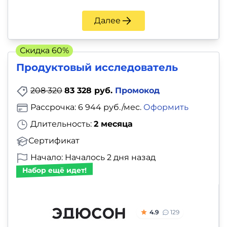
и
саморазвитие
Далее
Прочее
Скидка 60%
Продуктовый исследователь
Репетиторы
208 320
83 328 руб.
Промокод
Тесты
Рассрочка: 6 944 руб./мес.
Оформить
на
Длительность:
2 месяца
профориентацию
Сертификат
Начало: Началось 2 дня назад
Набор ещё идет!
4.9
129