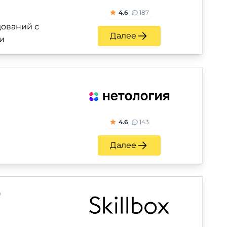
4.6
187
ований с
Далее
и
4.6
143
Далее