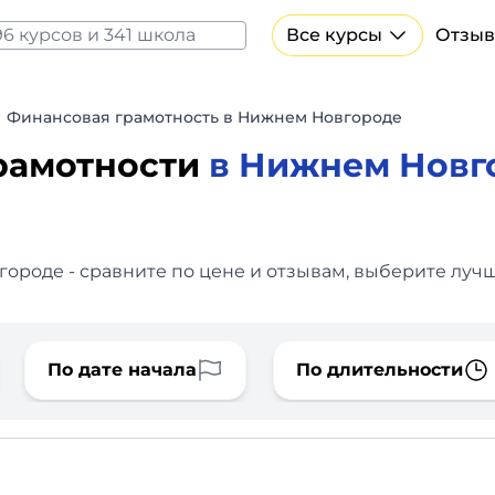
Все курсы
Отзыв
Все курсы Нейросеть и ИИ
Курсы по искусственному интеллекту
Финансовая грамотность в Нижнем Новгороде
Курсы по нейросетям
рамотности
в Нижнем Новг
Бесплатно
роде - сравните по цене и отзывам, выберите лучш
По дате начала
По длительности