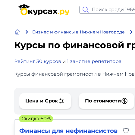
Нейросеть и ИИ
Бизнес и финансы в Нижнем Новгороде
Программирование
Курсы по финансовой г
Бизнес и финансы
Рейтинг 30 курсов
и
1 занятие репетитора
Дизайн
Курсы финансовой грамотности в Нижнем Новго
Аналитика
Видео, фото, аудио
Цена и Срок
По стоимости
Маркетинг
Скидка 60%
Иностранный язык
Финансы для нефинансистов