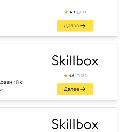
4.9
90
Далее
4.6
187
ований с
Далее
и