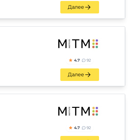
Далее
4.7
92
Далее
4.7
92