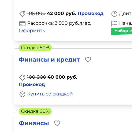
Для детей
105 000
42 000 руб.
Промокод
Длит
Красота, здоровье, фитнес
Рассрочка: 3 500 руб./мес.
Нача
Оформить
Набор е
Психология и саморазвитие
Скидка 60%
Прочее
Финансы и кредит
Репетиторы
100 000
40 000 руб.
Тесты на профориентацию
Промокод
Купить со скидкой
Скидка 60%
Финансы