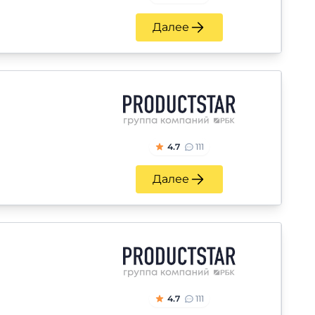
Далее
4.7
111
Далее
4.7
111