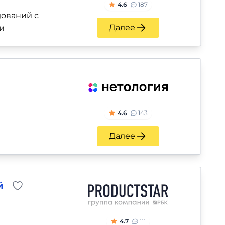
4.6
187
ований с
Далее
и
4.6
143
Далее
й
4.7
111