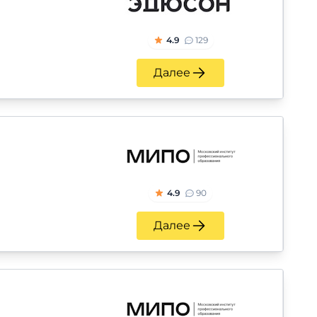
4.9
129
Далее
4.9
90
Далее