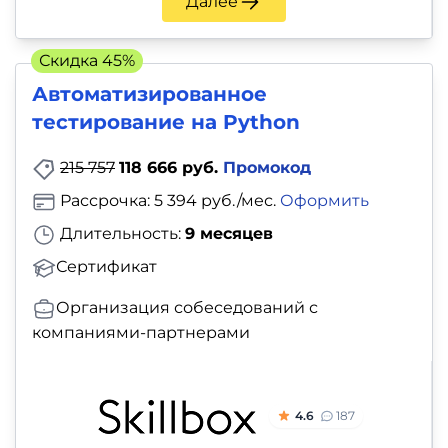
Далее
Скидка 45%
Ав­то­ма­ти­зи­ро­ван­ное
тестирование на Python
215 757
118 666 руб.
Промокод
Рассрочка: 5 394 руб./мес.
Оформить
Длительность:
9 месяцев
Сертификат
Организация собеседований с
компаниями-партнерами
4.6
187