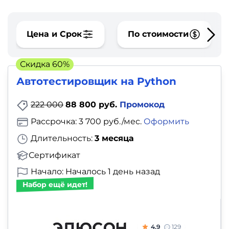
фото,
аудио
Цена и Срок
По стоимости
Маркетинг
Скидка 60%
Иностранный
Автотестировщик на Python
язык
222 000
88 800 руб.
Промокод
Для
Рассрочка: 3 700 руб./мес.
Оформить
детей
Длительность:
3 месяца
Красота,
Сертификат
здоровье,
Начало: Началось 1 день назад
Набор ещё идет!
фитнес
Психология
4.9
129