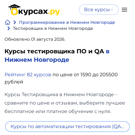
Все курсы
Нейросеть
Все курсы
Программирование в Нижнем Новгороде
Нейросеть и ИИ
и ИИ
Тестировщик в Нижнем Новгороде
Курсы по
Обновлено 01 августа 2026.
Программирование
искусственному
Курсы тестировщика ПО и QA
в
интеллекту
Бизнес
Нижнем Новгороде
Курсы по нейросетям
и
Бесплатно
Рейтинг 82 курсов
по цене от 1590 до 205500
финансы
рублей
Дизайн
Курсы Тестировщика в Нижнем Новгороде -
сравните по цене и отзывам, выберите лучшее
Аналитика
бесплатное или платное обучение с нуля.
Видео,
Курсы по автоматизации тестирования (QA auto