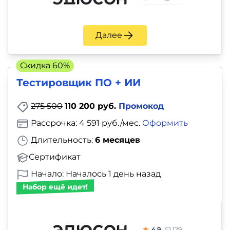
и
саморазвитие
Далее
Прочее
Скидка 60%
Репетиторы
Тестировщик ПО + ИИ
Тесты
275 500
110 200 руб.
Промокод
на
Рассрочка: 4 591 руб./мес.
Оформить
профориентацию
Длительность:
6 месяцев
Сертификат
Начало: Началось 1 день назад
Набор ещё идет!
4.9
129