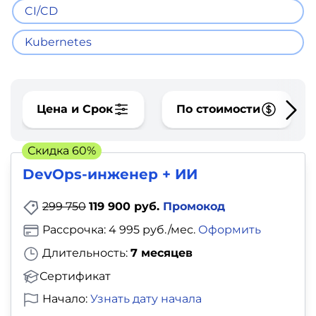
фото,
CI/CD
аудио
Kubernetes
Маркетинг
Иностранный
Цена и Срок
По стоимости
язык
Скидка 60%
Для
DevOps-инженер + ИИ
детей
299 750
119 900 руб.
Промокод
Красота,
Рассрочка: 4 995 руб./мес.
Оформить
здоровье,
Длительность:
7 месяцев
фитнес
Сертификат
Психология
Начало:
Узнать дату начала