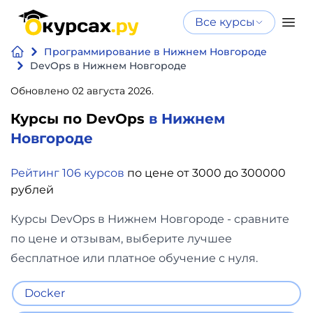
Все курсы
Нейросеть
Все курсы
Программирование в Нижнем Новгороде
Нейросеть и ИИ
и ИИ
DevOps в Нижнем Новгороде
Курсы по
Обновлено 02 августа 2026.
Программирование
искусственному
Курсы по DevOps
в Нижнем
интеллекту
Бизнес
Новгороде
Курсы по нейросетям
и
Бесплатно
Рейтинг 106 курсов
по цене от 3000 до 300000
финансы
рублей
Дизайн
Курсы DevOps в Нижнем Новгороде - сравните
по цене и отзывам, выберите лучшее
Аналитика
бесплатное или платное обучение с нуля.
Видео,
Docker