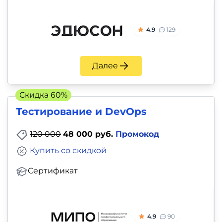
и
саморазвитие
4.9
129
Прочее
Далее
Репетиторы
Тесты
Скидка 60%
на
Тестирование и DevOps
профориентацию
120 000
48 000 руб.
Промокод
Купить со скидкой
Сертификат
4.9
90