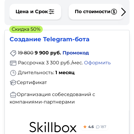
фото,
аудио
Цена и Срок
По стоимости
Маркетинг
Скидка 50%
Создание Telegram-бота
Иностранный
язык
19 800
9 900 руб.
Промокод
Рассрочка: 3 300 руб./мес.
Оформить
Для
Длительность:
1 месяц
детей
Сертификат
Красота,
Организация собеседований с
здоровье,
компаниями-партнерами
фитнес
Психология
4.6
187