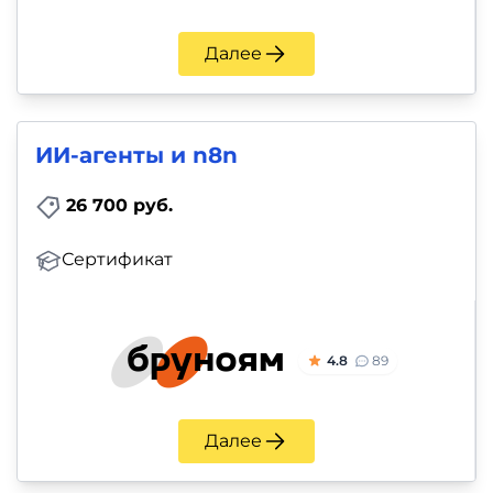
и
саморазвитие
Далее
Прочее
Репетиторы
ИИ-агенты и n8n
26 700 руб.
Тесты
на
Сертификат
профориентацию
4.8
89
Далее