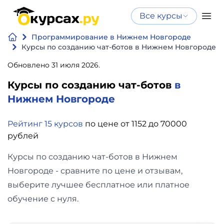
Все курсы
Нейросеть
Все курсы
Программирование в Нижнем Новгороде
Нейросеть и ИИ
и ИИ
Курсы по созданию чат-ботов в Нижнем Новгороде
Курсы по
Обновлено 31 июля 2026.
Программирование
искусственному
Курсы по созданию чат-ботов
в
интеллекту
Бизнес
Нижнем Новгороде
Курсы по нейросетям
и
Бесплатно
Рейтинг 15 курсов
по цене от 1152 до 70000
финансы
рублей
Дизайн
Курсы по созданию чат-ботов в Нижнем
Новгороде - сравните по цене и отзывам,
Аналитика
выберите лучшее бесплатное или платное
обучение с нуля.
Видео,