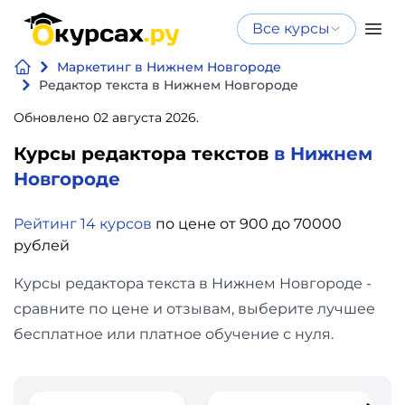
Все курсы
Нейросеть
Все курсы
Маркетинг в Нижнем Новгороде
Нейросеть и ИИ
и ИИ
Редактор текста в Нижнем Новгороде
Курсы по
Обновлено 02 августа 2026.
Программирование
искусственному
Курсы редактора текстов
в Нижнем
интеллекту
Бизнес
Новгороде
Курсы по нейросетям
и
Бесплатно
Рейтинг 14 курсов
по цене от 900 до 70000
финансы
рублей
Дизайн
Курсы редактора текста в Нижнем Новгороде -
сравните по цене и отзывам, выберите лучшее
Аналитика
бесплатное или платное обучение с нуля.
Видео,