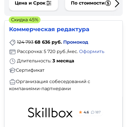
фото,
Цена и Срок
По стоимости
аудио
Скидка 45%
Маркетинг
Коммерческая редактура
Иностранный
124 793
68 636 руб.
Промокод
язык
Рассрочка: 5 720 руб./мес.
Оформить
Длительность:
3 месяца
Для
Сертификат
детей
Организация собеседований с
Красота,
компаниями-партнерами
здоровье,
фитнес
4.6
187
Психология