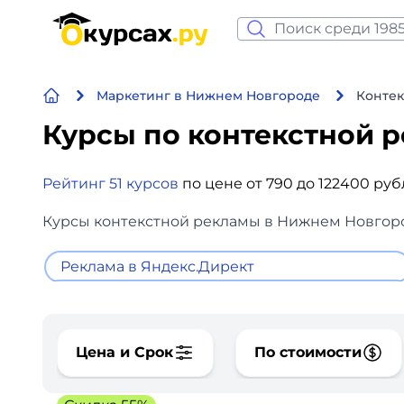
Нейросеть и ИИ
Маркетинг в Нижнем Новгороде
Контек
Программирование
Курсы по контекстной 
Бизнес и финансы
Рейтинг 51 курсов
по цене от 790 до 122400 ру
Дизайн
Курсы контекстной рекламы в Нижнем Новгород
Аналитика
Реклама в Яндекс.Директ
Видео, фото, аудио
Маркетинг
Цена и Срок
По стоимости
Иностранный язык