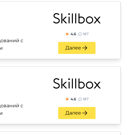
4.6
187
ований с
Далее
и
4.6
187
ований с
Далее
и