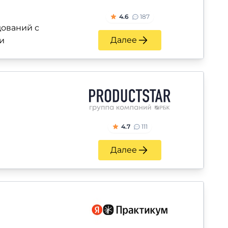
4.6
187
ований с
Далее
и
4.7
111
Далее