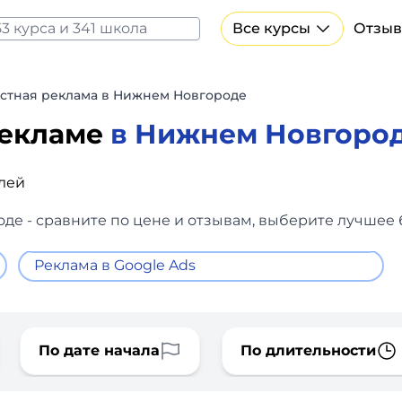
Все курсы
Отзыв
Все курсы Нейросеть и ИИ
Курсы по искусственному интеллекту
стная реклама в Нижнем Новгороде
Курсы по нейросетям
рекламе
в Нижнем Новгоро
Бесплатно
блей
е - сравните по цене и отзывам, выберите лучшее б
Реклама в Google Ads
По дате начала
По длительности