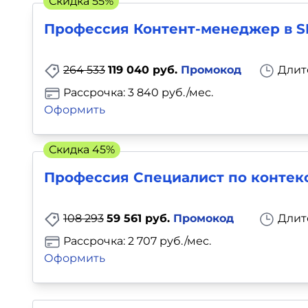
Скидка 55%
Для детей
Профессия Контент-менеджер в 
Красота, здоровье, фитнес
264 533
119 040 руб.
Промокод
Длит
Психология и саморазвитие
Рассрочка: 3 840 руб./мес.
Оформить
Прочее
Скидка 45%
Репетиторы
Профессия Специалист по контек
Тесты на профориентацию
108 293
59 561 руб.
Промокод
Длит
Рассрочка: 2 707 руб./мес.
Оформить