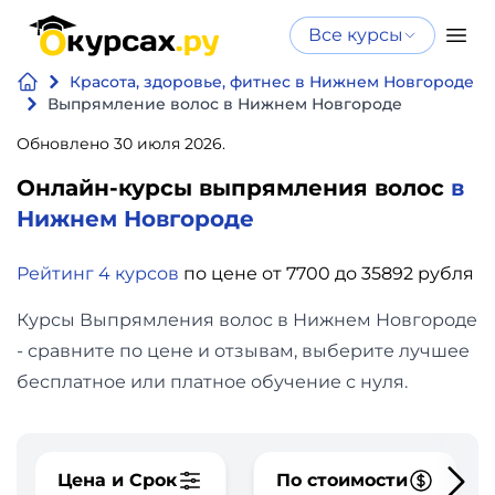
Все курсы
Нейросеть
Все курсы
Красота, здоровье, фитнес в Нижнем Новгороде
Нейросеть и ИИ
и ИИ
Выпрямление волос в Нижнем Новгороде
Курсы по
Обновлено 30 июля 2026.
Программирование
искусственному
Онлайн-курсы выпрямления волос
в
интеллекту
Бизнес
Нижнем Новгороде
Курсы по нейросетям
и
Бесплатно
Рейтинг 4 курсов
по цене от 7700 до 35892 рубля
финансы
Курсы Выпрямления волос в Нижнем Новгороде
Дизайн
- сравните по цене и отзывам, выберите лучшее
бесплатное или платное обучение с нуля.
Аналитика
Видео,
Цена и Срок
По стоимости