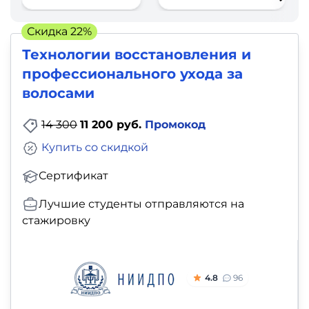
фото,
аудио
Скидка 22%
Технологии восстановления и
Маркетинг
профессионального ухода за
волосами
Иностранный
язык
14 300
11 200 руб.
Промокод
Купить со скидкой
Для
детей
Сертификат
Лучшие студенты отправляются на
Красота,
стажировку
здоровье,
фитнес
4.8
96
Психология