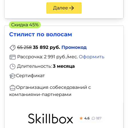
и
Далее
саморазвитие
Прочее
Скидка 45%
Стилист по волосам
Репетиторы
65 258
35 892 руб.
Промокод
Тесты
Рассрочка: 2 991 руб./мес.
Оформить
на
Длительность:
3 месяца
профориентацию
Сертификат
Организация собеседований с
компаниями-партнерами
4.6
187