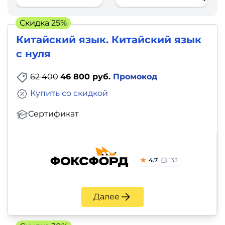
фото,
аудио
Скидка 25%
Китайский язык. Китайский язык
Маркетинг
с нуля
Иностранный
62 400
46 800 руб.
Промокод
язык
Купить со скидкой
Для
Сертификат
детей
Красота,
4.7
133
здоровье,
фитнес
Далее
Психология