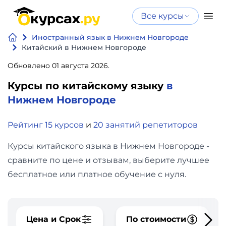
Все курсы
Нейросеть
Все курсы
Иностранный язык в Нижнем Новгороде
Нейросеть и ИИ
и ИИ
Китайский в Нижнем Новгороде
Курсы по
Обновлено 01 августа 2026.
Программирование
искусственному
Курсы по китайскому языку
в
интеллекту
Бизнес
Нижнем Новгороде
Курсы по нейросетям
и
Бесплатно
Рейтинг 15 курсов
и
20 занятий репетиторов
финансы
Курсы китайского языка в Нижнем Новгороде -
Дизайн
сравните по цене и отзывам, выберите лучшее
бесплатное или платное обучение с нуля.
Аналитика
Видео,
Цена и Срок
По стоимости