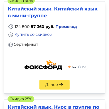
Скидка 30%
и
Китайский язык. Китайский язык
саморазвитие
в мини-группе
Прочее
124 800
87 360 руб.
Промокод
Репетиторы
Купить со скидкой
Сертификат
Тесты
на
профориентацию
4.7
133
Далее
Скидка 25%
Китайский язык. Курс в группе по