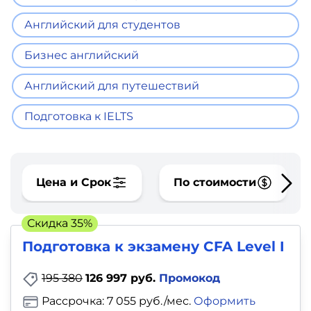
фото,
аудио
Английский для студентов
Бизнес английский
Маркетинг
Английский для путешествий
Иностранный
язык
Подготовка к IELTS
Для
детей
Цена и Срок
По стоимости
Красота,
Скидка 35%
здоровье,
Подготовка к экзамену CFA Level I
фитнес
195 380
126 997 руб.
Промокод
Психология
Рассрочка: 7 055 руб./мес.
Оформить