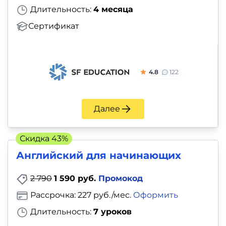
и
Длительность:
4 месяца
саморазвитие
Сертификат
Прочее
Репетиторы
4.8
122
Тесты
Далее
на
профориентацию
Скидка 43%
Английский для начинающих
2 790
1 590 руб.
Промокод
Рассрочка: 227 руб./мес.
Оформить
Длительность:
7 уроков