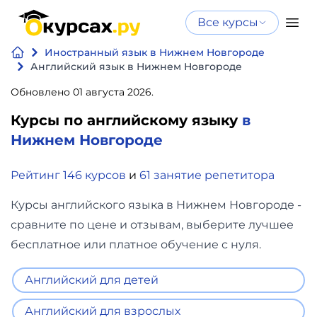
Все курсы
Нейросеть
Все курсы
Иностранный язык в Нижнем Новгороде
Нейросеть и ИИ
и ИИ
Английский язык в Нижнем Новгороде
Курсы по
Обновлено 01 августа 2026.
Программирование
искусственному
Курсы по английскому языку
в
интеллекту
Бизнес
Нижнем Новгороде
Курсы по нейросетям
и
Бесплатно
Рейтинг 146 курсов
и
61 занятие репетитора
финансы
Курсы английского языка в Нижнем Новгороде -
Дизайн
сравните по цене и отзывам, выберите лучшее
бесплатное или платное обучение с нуля.
Аналитика
Английский для детей
Видео,
Английский для взрослых