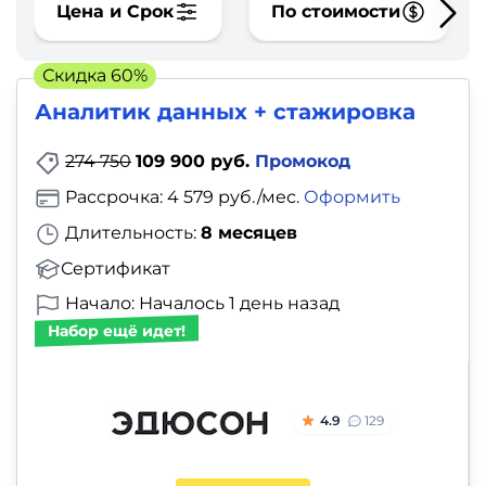
фото,
Цена и Срок
По стоимости
аудио
Скидка 60%
Маркетинг
Аналитик данных + стажировка
Иностранный
274 750
109 900 руб.
Промокод
язык
Рассрочка: 4 579 руб./мес.
Оформить
Длительность:
8 месяцев
Для
Сертификат
детей
Начало: Началось 1 день назад
Красота,
Набор ещё идет!
здоровье,
фитнес
4.9
129
Психология