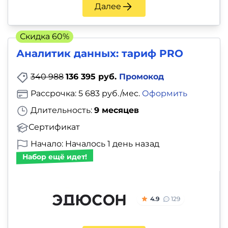
и
Далее
саморазвитие
Скидка 60%
Прочее
Аналитик данных: тариф PRO
Репетиторы
340 988
136 395 руб.
Промокод
Рассрочка: 5 683 руб./мес.
Оформить
Тесты
Длительность:
9 месяцев
на
Сертификат
профориентацию
Начало: Началось 1 день назад
Набор ещё идет!
4.9
129