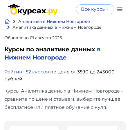
Все курсы
Нейросеть
Все курсы
Аналитика в Нижнем Новгороде
Нейросеть и ИИ
и ИИ
Аналитика данных в Нижнем Новгороде
Курсы по
Обновлено 01 августа 2026.
Программирование
искусственному
Курсы по аналитике данных
в
интеллекту
Бизнес
Нижнем Новгороде
Курсы по нейросетям
и
Бесплатно
Рейтинг 52 курсов
по цене от 3590 до 245000
финансы
рублей
Дизайн
Курсы Аналитика данных в Нижнем Новгороде -
сравните по цене и отзывам, выберите лучшее
Аналитика
бесплатное или платное обучение с нуля.
Видео,