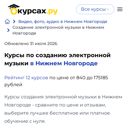
Все курсы
Нейросеть
Все курсы
Видео, фото, аудио в Нижнем Новгороде
Нейросеть и ИИ
и ИИ
Создание электронной музыки в Нижнем
Новгороде
Курсы по
Программирование
искусственному
Обновлено 31 июля 2026.
интеллекту
Курсы по созданию электронной
Бизнес
Курсы по нейросетям
музыки
в Нижнем Новгороде
и
Бесплатно
финансы
Рейтинг 12 курсов
по цене от 840 до 175185
рублей
Дизайн
Курсы создания электронной музыки в Нижнем
Новгороде - сравните по цене и отзывам,
Аналитика
выберите лучшее бесплатное или платное
Видео,
обучение с нуля.