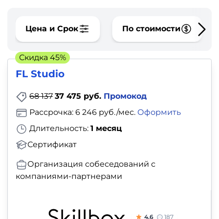
фото,
аудио
Цена и Срок
По стоимости
Маркетинг
Скидка 45%
Иностранный
FL Studio
язык
68 137
37 475 руб.
Промокод
Для
Рассрочка: 6 246 руб./мес.
Оформить
детей
Длительность:
1 месяц
Сертификат
Красота,
здоровье,
Организация собеседований с
компаниями-партнерами
фитнес
Психология
4.6
187