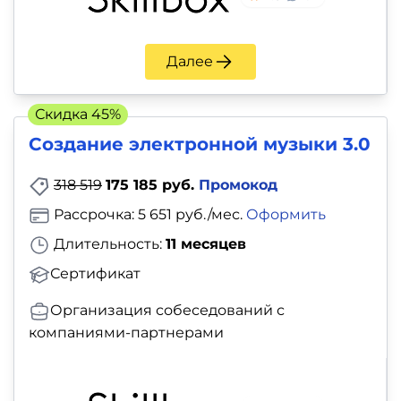
и
саморазвитие
Далее
Прочее
Скидка 45%
Репетиторы
Создание электронной музыки 3.0
Тесты
318 519
175 185 руб.
Промокод
на
Рассрочка: 5 651 руб./мес.
Оформить
профориентацию
Длительность:
11 месяцев
Сертификат
Организация собеседований с
компаниями-партнерами