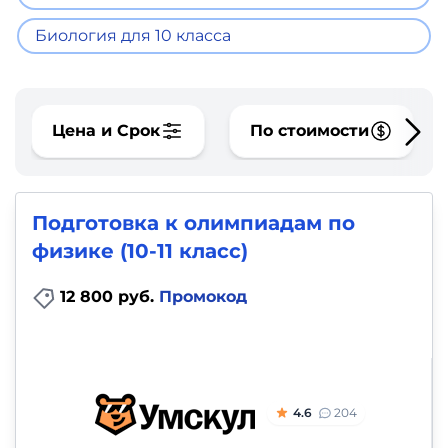
фото,
аудио
Биология для 10 класса
Маркетинг
Цена и Срок
По стоимости
Иностранный
язык
Для
Подготовка к олимпиадам по
физике (10-11 класс)
детей
12 800 руб.
Промокод
Красота,
здоровье,
фитнес
4.6
204
Психология