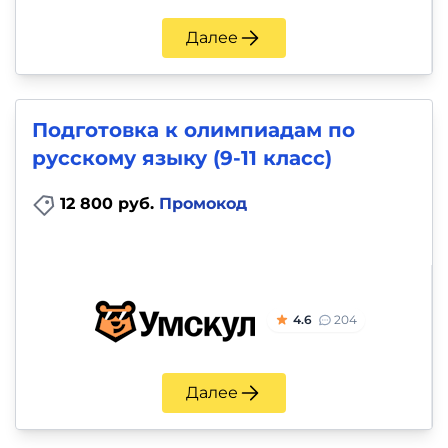
и
саморазвитие
Далее
Прочее
Подготовка к олимпиадам по
Репетиторы
русскому языку (9-11 класс)
Тесты
12 800 руб.
Промокод
на
профориентацию
4.6
204
Далее