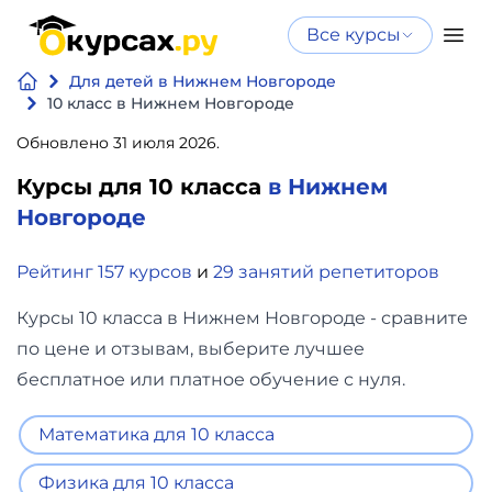
Все курсы
Нейросеть
Все курсы
Для детей в Нижнем Новгороде
Нейросеть и ИИ
и ИИ
10 класс в Нижнем Новгороде
Курсы по
Обновлено 31 июля 2026.
Программирование
искусственному
Курсы для 10 класса
в Нижнем
интеллекту
Бизнес
Новгороде
Курсы по нейросетям
и
Бесплатно
Рейтинг 157 курсов
и
29 занятий репетиторов
финансы
Курсы 10 класса в Нижнем Новгороде - сравните
Дизайн
по цене и отзывам, выберите лучшее
бесплатное или платное обучение с нуля.
Аналитика
Математика для 10 класса
Видео,
Физика для 10 класса