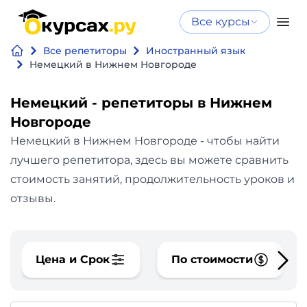
Все курсы
Нейросеть
Все курсы
Все репетиторы
Иностранный язык
Нейросеть и ИИ
и ИИ
Немецкий в Нижнем Новгороде
Курсы по
Программирование
искусственному
Немецкий - репетиторы в Нижнем
интеллекту
Новгороде
Бизнес
Курсы по нейросетям
Немецкий в Нижнем Новгороде - чтобы найти
и
Бесплатно
лучшего репетитора, здесь вы можете сравнить
финансы
стоимость занятий, продолжительность уроков и
отзывы.
Дизайн
Аналитика
Цена и Срок
По стоимости
Видео,